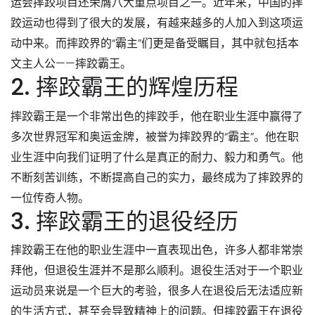
运会摔跤项目还荣膺八大重点项目之一。近年来，中国的摔
跤运动也得到了很大的发展，有越来越多的人加入到这项运
动中来。而摔跤界的“霸主”们更是备受瞩目，其中就包括本
文主人公——摔跤霸王。
2. 摔跤霸王的辉煌历程
摔跤霸王是一个非常出色的摔跤手，他在职业生涯中赢得了
多次世界冠军和奥运金牌，被誉为摔跤界的“霸主”。他在职
业生涯中向我们证明了什么是真正的耐力、毅力和勇气。他
不断刻苦训练，不断提高自己的实力，最终成为了摔跤界的
一位传奇人物。
3. 摔跤霸王的退役经历
摔跤霸王在他的职业生涯中一直表现出色，许多人都非常崇
拜他，但退役生涯并不是那么顺利。退役生活对于一个职业
运动员来说是一个巨大的考验，很多人在退役后无法适应新
的生活方式，甚至会导致精神上的问题。但摔跤霸王在退役