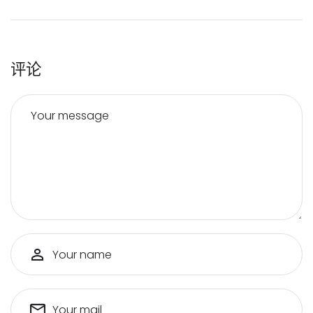
评论
Your message
Your name
Your mail