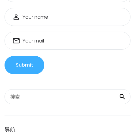
Your name
Your mail
Submit
导航