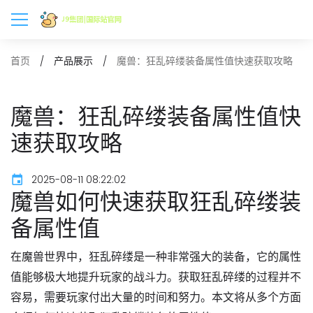
魔兽：狂乱碎缕装备属性值快速获取攻略
首页
产品展示
魔兽：狂乱碎缕装备属性值快
速获取攻略
2025-08-11 08:22:02
魔兽如何快速获取狂乱碎缕装
备属性值
在魔兽世界中，狂乱碎缕是一种非常强大的装备，它的属性
值能够极大地提升玩家的战斗力。获取狂乱碎缕的过程并不
容易，需要玩家付出大量的时间和努力。本文将从多个方面