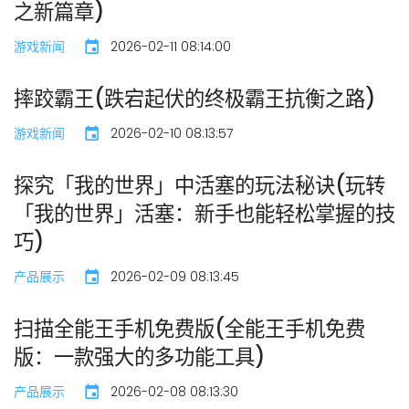
之新篇章)
游戏新闻
2026-02-11 08:14:00
摔跤霸王(跌宕起伏的终极霸王抗衡之路)
游戏新闻
2026-02-10 08:13:57
探究「我的世界」中活塞的玩法秘诀(玩转
「我的世界」活塞：新手也能轻松掌握的技
巧)
产品展示
2026-02-09 08:13:45
扫描全能王手机免费版(全能王手机免费
版：一款强大的多功能工具)
产品展示
2026-02-08 08:13:30