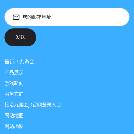
您的邮箱地址
发送
最新J9九游会
产品展示
游戏新闻
服务方向
接洽九游会j9官网登录入口
网站地图
网站地图