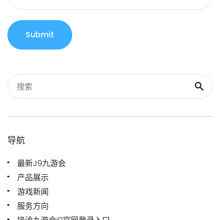
Submit
导航
最新J9九游会
产品展示
游戏新闻
服务方向