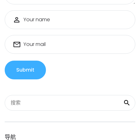
Your name
Your mail
Submit
导航